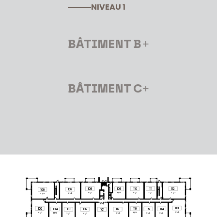
NIVEAU 1
BÂTIMENT B
BÂTIMENT C
111
112
110
108
109
107
106
3 1/2
5 1/2
4 1/2
4 1/2
3 1/2
4 1/2
5 1/2
113
105
116
115
114
104
117
103
102
101
4 1/2
4 1/2
3 1/2
3 1/2
3 1/2
3 1/2
4 1/2
3 1/2
4 1/2